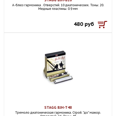
STAGG BJH-B20
A-блюз гармоника . Отверстий: 10 диатонических. Тоны: 20.
Медные пластины: 0.9 мм
480 руб
STAGG BJH-T48
Тремоло диатоническая гармоника. Строй: "до" мажор.