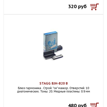
320 руб
STAGG BJH-B20 B
Блюз гармоника . Строй: "си" мажор. Отверстий: 10
диатонических. Тоны: 20. Медные пластины: 0.9 мм
480 руб