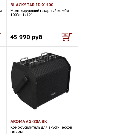
BLACKSTAR ID:X 100
я
Моделирующий гитарный комбо
100Вт, 1х12"
45 990 руб
AROMA AG-80A BK
й
Комбоусилитель для акустической
гитары