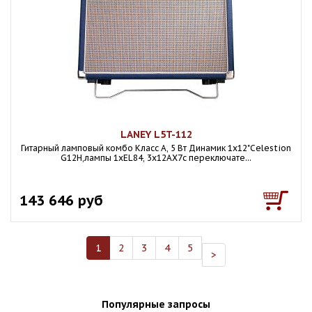
LANEY L5T-112
Гитарный ламповый комбо Класс А, 5 Вт Динамик 1х12"Celestion
G12H,лампы 1хEL84, 3х12AX7с переключате...
143 646 руб
1
2
3
4
5
>
Популярные запросы