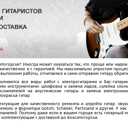
тогорске? Иногда может оказаться так, что проще или надеж
, качественно и с гарантией. Мы максимально упростим проц
 выполним работы, отчитаемся и сами отправим гитару обратн
олняются все виды работ с электрогитарами и бас-гитарам
ыми инструментами: шлифовка и замена ладов, склейка слом
коснимателей на акустические гитары и замена электроник
покраска гитар.
ектующие для качественного ремонта и апдейта гитар: звук
емоло и фурнитура Gotoh, Schaller, Partsland и другие. У н
панелей. Поэтому даже если в вашем городе есть гитарный ма
 комплектующие с доставкой до Бокситогорска.