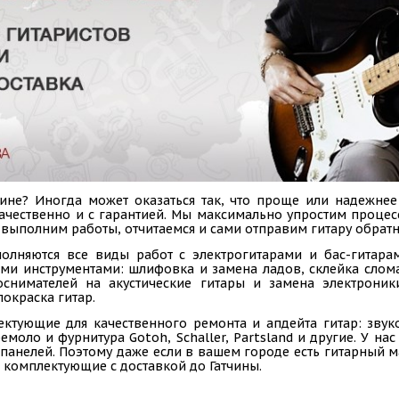
ине? Иногда может оказаться так, что проще или надежнее
 качественно и с гарантией. Мы максимально упростим проце
 выполним работы, отчитаемся и сами отправим гитару обратно
олняются все виды работ с электрогитарами и бас-гитарам
ыми инструментами: шлифовка и замена ладов, склейка слом
коснимателей на акустические гитары и замена электроник
покраска гитар.
ектующие для качественного ремонта и апдейта гитар: звук
емоло и фурнитура Gotoh, Schaller, Partsland и другие. У н
панелей. Поэтому даже если в вашем городе есть гитарный ма
 комплектующие с доставкой до Гатчины.