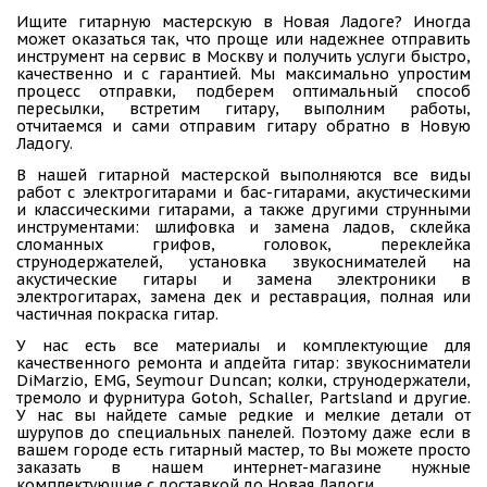
Ищите гитарную мастерскую в Новая Ладоге? Иногда
может оказаться так, что проще или надежнее отправить
инструмент на сервис в Москву и получить услуги быстро,
качественно и с гарантией. Мы максимально упростим
процесс отправки, подберем оптимальный способ
пересылки, встретим гитару, выполним работы,
отчитаемся и сами отправим гитару обратно в Новую
Ладогу.
В нашей гитарной мастерской выполняются все виды
работ с электрогитарами и бас-гитарами, акустическими
и классическими гитарами, а также другими струнными
инструментами: шлифовка и замена ладов, склейка
сломанных грифов, головок, переклейка
струнодержателей, установка звукоснимателей на
акустические гитары и замена электроники в
электрогитарах, замена дек и реставрация, полная или
частичная покраска гитар.
У нас есть все материалы и комплектующие для
качественного ремонта и апдейта гитар: звукосниматели
DiMarzio, EMG, Seymour Duncan; колки, струнодержатели,
тремоло и фурнитура Gotoh, Schaller, Partsland и другие.
У нас вы найдете самые редкие и мелкие детали от
шурупов до специальных панелей. Поэтому даже если в
вашем городе есть гитарный мастер, то Вы можете просто
заказать в нашем интернет-магазине нужные
комплектующие с доставкой до Новая Ладоги.