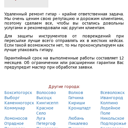
(495) 128-95-59
Удаленный ремонт гитар - крайне ответственная задача.
СДЭК
Мы очень ценим свою репутацию и дорожим клиентами,
Санкт-Петербург, пр. Ветеранов, 122
поэтому сделаем все, чтобы вы остались довольны
(495) 128-95-59
услугами и рекомендовали нас другим клиентам.
Для защиты инструментов от повреждений при
СДЭК
пересылке лучше всего отправлять их в жестких кейсах.
Санкт-Петербург, пр. Ветеранов, 73
Если такой возможности нет, то мы проконсультируем как
(495) 128-95-59
лучше упаковать гитару.
Гарантийный срок на выполненные работы составляет 12
СДЭК
месяцев. Об ограничении или расширении гарантии Вас
Санкт-Петербург, Пр. Лесной, 32
предупредит мастер при обработке заявки.
(495) 128-95-59
СДЭК
Санкт-Петербург, пр. Науки, 30, корпус 1, литера А
Другие города:
(495) 128-95-59
Бокситогорск
Волосово
Волхов
Всеволожск
Выборг
Высоцк
Гатчина
Ивангород
СДЭК
Каменногорск
Кингисепп
Кириши
Колпино
Санкт-Петербург, пр. Энгельса, 18
Коммунар
Красное
Кронштадт
Лодейное
(495) 128-95-59
Село
Поле
Ломоносов
Луга
Любань
Никольское
СДЭК
Отрадное
Петергоф
Пикалево
Подпорожье