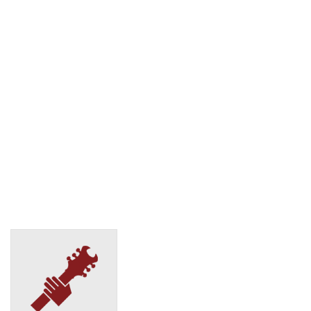
СДЭК
Санкт-Петербург, Народная, 68, 1
(495) 128-95-59
СДЭК
Санкт-Петербург, пер. Апраксин, 15
(495) 128-95-59
СДЭК
Санкт-Петербург, Петергофское Шоссе, 84 корп. 19
(495) 128-95-59
СДЭК
Санкт-Петербург, пл. Балканская, 5
(495) 128-95-59
СДЭК
Санкт-Петербург, Полюстровский пр-кт, 3, лит. А
(495) 128-95-59
СДЭК
Санкт-Петербург, пр. Александровской Фермы, д.29
лит. ВГ