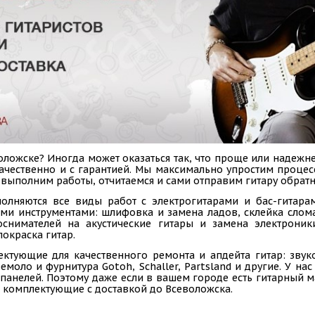
ложске? Иногда может оказаться так, что проще или надежне
 качественно и с гарантией. Мы максимально упростим проце
, выполним работы, отчитаемся и сами отправим гитару обратн
олняются все виды работ с электрогитарами и бас-гитарам
ыми инструментами: шлифовка и замена ладов, склейка слом
коснимателей на акустические гитары и замена электроник
покраска гитар.
ектующие для качественного ремонта и апдейта гитар: звук
емоло и фурнитура Gotoh, Schaller, Partsland и другие. У н
панелей. Поэтому даже если в вашем городе есть гитарный ма
 комплектующие с доставкой до Всеволожска.