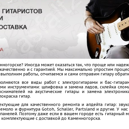
ногорске? Иногда может оказаться так, что проще или надеж
, качественно и с гарантией. Мы максимально упростим проц
, выполним работы, отчитаемся и сами отправим гитару обрат
олняются все виды работ с электрогитарами и бас-гитарам
ыми инструментами: шлифовка и замена ладов, склейка слом
коснимателей на акустические гитары и замена электроник
покраска гитар.
ектующие для качественного ремонта и апдейта гитар: звук
емоло и фурнитура Gotoh, Schaller, Partsland и другие. У н
панелей. Поэтому даже если в вашем городе есть гитарный ма
 комплектующие с доставкой до Каменногорска.