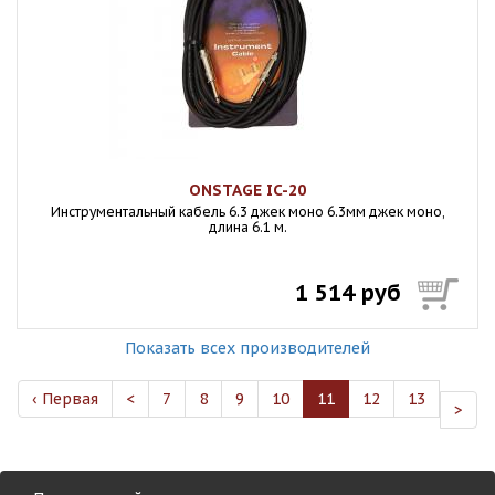
ONSTAGE IC-20
Инструментальный кабель 6.3 джек моно 6.3мм джек моно,
длина 6.1 м.
1 514 руб
Показать всех производителей
‹ Первая
<
7
8
9
10
11
12
13
>