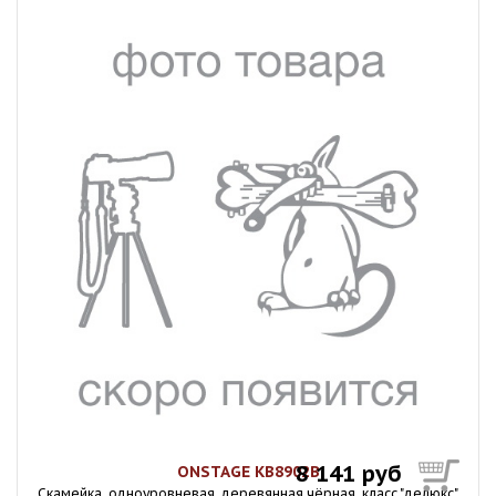
8 141 руб
ONSTAGE KB8902B
Скамейка, одноуровневая, деревянная,чёрная, класс "делюкс"