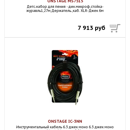
ONSTAGE MS7515
Детс.набор для пения - дин.микроф,стойка-
журавль1,27м,Держатель.,каб. XLR-Джек 6м
7 913 руб
ONSTAGE IC-3NN
Инструментальный кабель 6.3 джек моно 6.3 джек моно