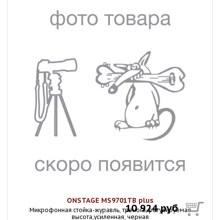
ONSTAGE MS9701TB plus
10 924 руб
Микpoфонная стойка-журавль, тренога, регулируемая
высота,усиленная, черная