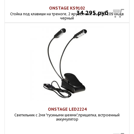
ONSTAGE KS9102
34 295 руб
Стойка под клавиши на треноге, 2 яруса, макс. высота 109 см,цв
черный
ONSTAGE LED2224
Светильник с 2мя "гусиными шеями",прищепка, встроенный
аккумулятор