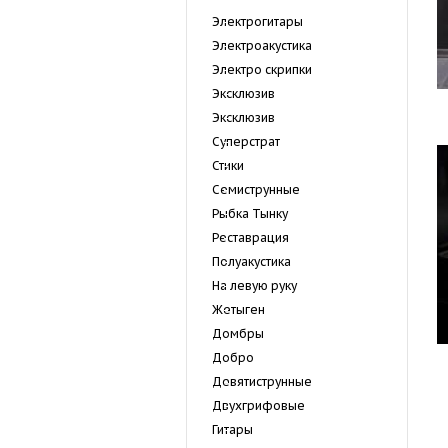
Электрогитары
Электроакустика
Электро скрипки
Эксклюзив
Экcклюзив
Суперстрат
Стики
Семиструнные
Рыбка Тынку
Реставрация
Полуакустика
На левую руку
Жетыген
Домбры
Добро
Девятиструнные
Двухгрифовые
Гитары