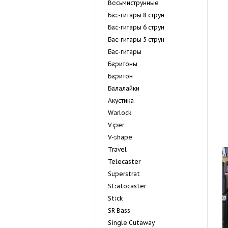
Восьмиструнные
Бас-гитары 8 струн
Бас-гитары 6 струн
Бас-гитары 5 струн
Бас-гитары
Баритоны
Баритон
Балалайки
Акустика
Warlock
Viper
V-shape
Travel
Telecaster
Superstrat
Stratocaster
Stick
SR Bass
Single Cutaway