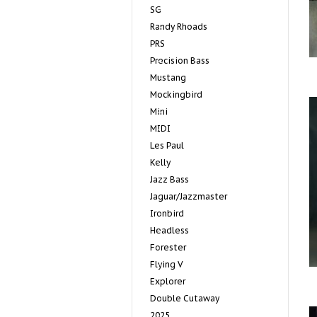
SG
Randy Rhoads
PRS
Precision Bass
Mustang
Mockingbird
Mini
MIDI
Les Paul
Kelly
Jazz Bass
Jaguar/Jazzmaster
Ironbird
Headless
Forester
Flying V
Explorer
Double Cutaway
2025