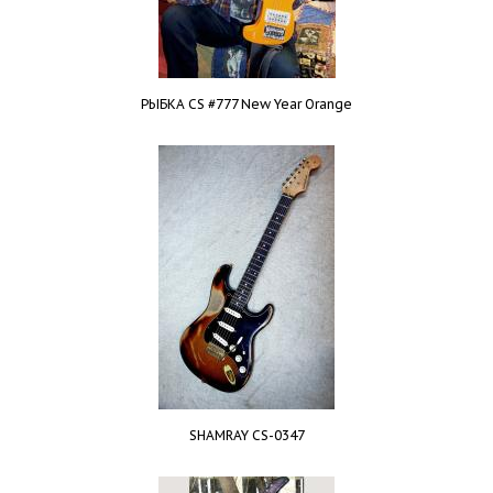
РЫБКА CS #777 New Year Orange
SHAMRAY CS-0347