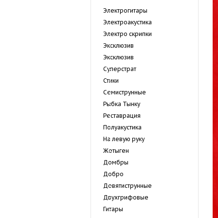
Электрогитары
Электроакустика
Электро скрипки
Эксклюзив
Экcклюзив
Суперстрат
Стики
Семиструнные
Рыбка Тынку
Реставрация
Полуакустика
На левую руку
Жетыген
Домбры
Добро
Девятиструнные
Двухгрифовые
Гитары