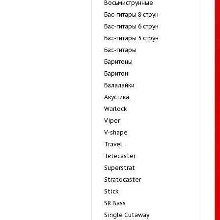
Восьмиструнные
Бас-гитары 8 струн
Бас-гитары 6 струн
Бас-гитары 5 струн
Бас-гитары
Баритоны
Баритон
Балалайки
Акустика
Warlock
Viper
V-shape
Travel
Telecaster
Superstrat
Stratocaster
Stick
SR Bass
Single Cutaway