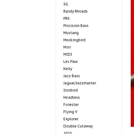
SG
Randy Rhoads
PRS
Precision Bass
Mustang
Mockingbird
Mini
MIDI
Les Paul
Kelly
Jazz Bass
Jaguar/Jazzmaster
Ironbird
Headless
Forester
Flying V
Explorer
Double Cutaway
2025