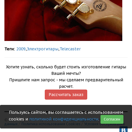
Теги:
2009
,
Электрогитары
,
Telecaster
Хотите узнать, сколько будет стоить изготовление гитары
Вашей мечты?
Пришлите нам запрос - мы сделаем предварительный
расчет.
Рассчитать заказ
Пользуясь сайтом, вы соглашаетесь с использованием
cookies и
политикой конфиденциальности
.
Согласен
© 1999 - 2026 Shamray Guitars /
Политика обработки персональных
данных
/
Политика использования Сookies
/
Условия обслуживания