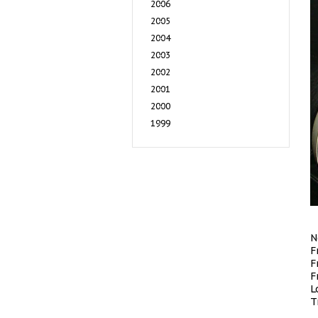
2006
2005
2004
2003
2002
2001
2000
1999
N
F
F
F
L
T