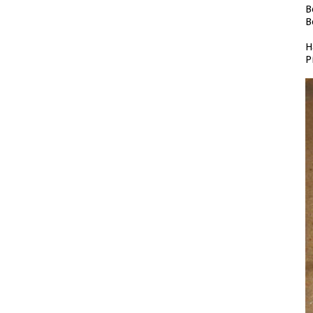
B
B
H
P