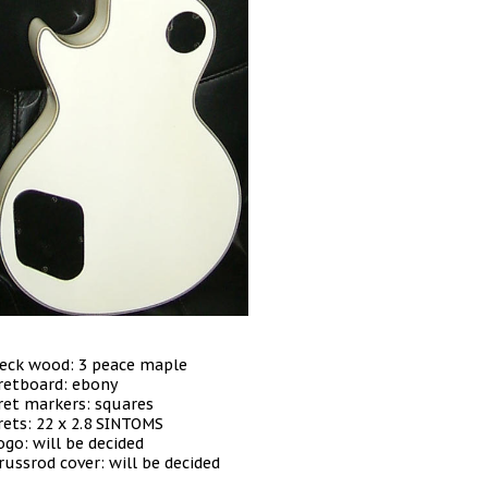
eck wood: 3 peace maple
retboard: ebony
ret markers: squares
rets: 22 x 2.8 SINTOMS
ogo: will be decided
russrod cover: will be decided