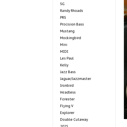
SG
Randy Rhoads
PRS
Precision Bass
Mustang
Mockingbird
Mini
MIDI
Les Paul
Kelly
Jazz Bass
Jaguar/Jazzmaster
Ironbird
Headless
Forester
Flying V
Explorer
Double Cutaway
2025