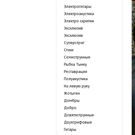
Электрогитары
Электроакустика
Электро скрипки
Эксклюзив
Экcклюзив
Суперстрат
Стики
Семиструнные
Рыбка Тынку
Реставрация
Полуакустика
На левую руку
Жетыген
Домбры
Добро
Девятиструнные
Двухгрифовые
Гитары