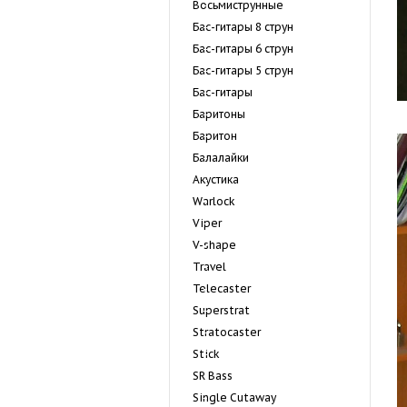
Восьмиструнные
Бас-гитары 8 струн
Бас-гитары 6 струн
Бас-гитары 5 струн
Бас-гитары
Баритоны
Баритон
Балалайки
Акустика
Warlock
Viper
V-shape
Travel
Telecaster
Superstrat
Stratocaster
Stick
SR Bass
Single Cutaway