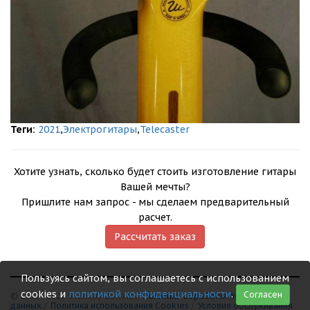
Теги:
2021
,
Электрогитары
,
Telecaster
Хотите узнать, сколько будет стоить изготовление гитары
Вашей мечты?
Пришлите нам запрос - мы сделаем предварительный
расчет.
Рассчитать заказ
Пользуясь сайтом, вы соглашаетесь с использованием
cookies и
политикой конфиденциальности
.
Согласен
© 1999 - 2026 Shamray Guitars /
Политика обработки персональных
данных
/
Политика использования Сookies
/
Условия обслуживания