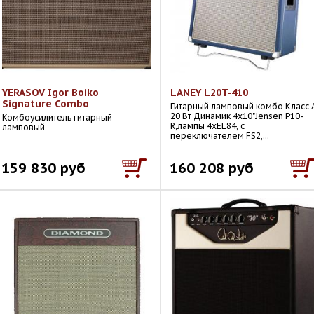
YERASOV Igor Boiko
LANEY L20T-410
Signature Combo
Гитарный ламповый комбо Класс 
20 Вт Динамик 4х10"Jensen P10-
Комбоусилитель гитарный
R,лампы 4хEL84, с
ламповый
переключателем FS2,...
159 830 руб
160 208 руб