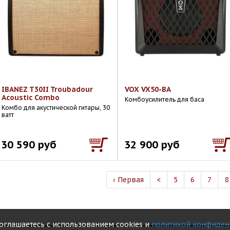
IBANEZ T30II Troubadour
VOX VX50-BA
Acoustic Combo
Комбоусилитель для баса
Комбо для акустической гитары, 30
ватт
30 590 руб
32 900 руб
‹ Первая
<
5
6
7
8
соглашаетесь с использованием cookies и
политикой конфиден