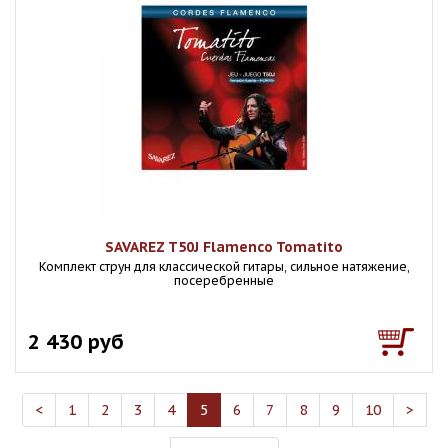
SAVAREZ T50J Flamenco Tomatito
Комплект струн для классической гитары, сильное натяжение,
посеребренные
2 430 руб
<
1
2
3
4
5
6
7
8
9
10
>