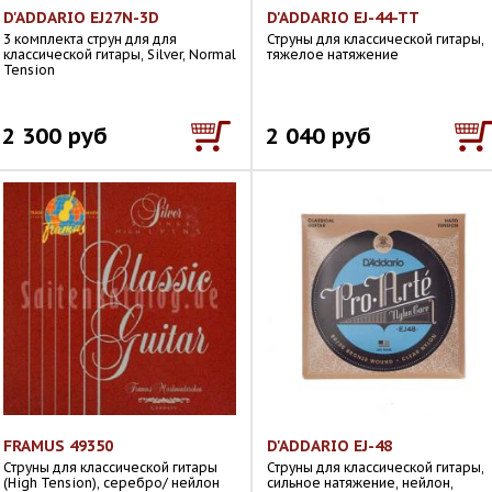
D'ADDARIO EJ27N-3D
D'ADDARIO EJ-44-TT
3 комплекта струн для для
Струны для классической гитары,
классической гитары, Silver, Normal
тяжелое натяжение
Tension
2 300 руб
2 040 руб
FRAMUS 49350
D'ADDARIO EJ-48
Струны для классической гитары
Струны для классической гитары,
(High Tension), серебро/ нейлон
сильное натяжение, нейлон,