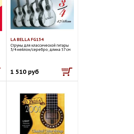
LA BELLA FG134
Струны для классической гитары
3/4 нейлон/серебро, длина 57 см
1 510 руб