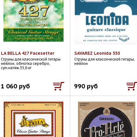
LA BELLA 427 Pacesetter
SAVAREZ Leonida 530
Струны для классической гитары
Струны для классической гитары,
нейлон, обмотка серебро,
нейлон
сум.натяж.35,6 кг
1 060 руб
990 руб