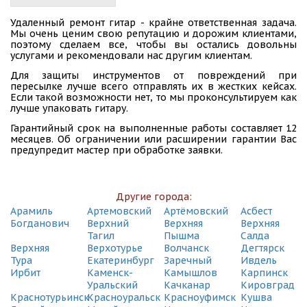
СДЭК
Удаленный ремонт гитар - крайне ответственная задача.
Екатеринбург, ул. Восточная, 19А
Мы очень ценим свою репутацию и дорожим клиентами,
(495) 128-95-59
поэтому сделаем все, чтобы вы остались довольны
услугами и рекомендовали нас другим клиентам.
СДЭК
Для защиты инструментов от повреждений при
Екатеринбург, ул. Грибоедова, 9
пересылке лучше всего отправлять их в жестких кейсах.
(495) 128-95-59
Если такой возможности нет, то мы проконсультируем как
лучше упаковать гитару.
СДЭК
Гарантийный срок на выполненные работы составляет 12
Екатеринбург, ул. Гурзуфская, 15
месяцев. Об ограничении или расширении гарантии Вас
(495) 128-95-59
предупредит мастер при обработке заявки.
СДЭК
Екатеринбург, ул. Декабристов, 16/18 Б
(495) 128-95-59
Другие города:
Арамиль
Артемовский
Артёмовский
Асбест
СДЭК
Богданович
Верхний
Верхняя
Верхняя
Екатеринбург, ул. Донбасская, 20
Тагил
Пышма
Салда
(495) 128-95-59
Верхняя
Верхотурье
Волчанск
Дегтярск
Тура
Екатеринбург
Заречный
Ивдель
СДЭК
Ирбит
Каменск-
Камышлов
Карпинск
Екатеринбург, ул. Карельская, 53
Уральский
Качканар
Кировград
(495) 128-95-59
Краснотурьинск
Красноуральск
Красноуфимск
Кушва