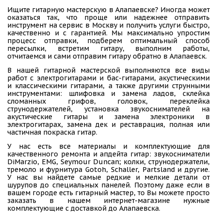
Ищите гитарную мастерскую в Алапаевске? Иногда может
оказаться так, что проще или надежнее отправить
инструмент на сервис в Москву и получить услуги быстро,
качественно и с гарантией. Мы максимально упростим
процесс отправки, подберем оптимальный способ
пересылки, встретим гитару, выполним работы,
отчитаемся и сами отправим гитару обратно в Алапаевск.
В нашей гитарной мастерской выполняются все виды
работ с электрогитарами и бас-гитарами, акустическими
и классическими гитарами, а также другими струнными
инструментами: шлифовка и замена ладов, склейка
сломанных грифов, головок, переклейка
струнодержателей, установка звукоснимателей на
акустические гитары и замена электроники в
электрогитарах, замена дек и реставрация, полная или
частичная покраска гитар.
У нас есть все материалы и комплектующие для
качественного ремонта и апдейта гитар: звукосниматели
DiMarzio, EMG, Seymour Duncan; колки, струнодержатели,
тремоло и фурнитура Gotoh, Schaller, Partsland и другие.
У нас вы найдете самые редкие и мелкие детали от
шурупов до специальных панелей. Поэтому даже если в
вашем городе есть гитарный мастер, то Вы можете просто
заказать в нашем интернет-магазине нужные
комплектующие с доставкой до Алапаевска.