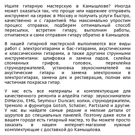
Ищите гитарную мастерскую в Камышлове? Иногда
может оказаться так, что проще или надежнее отправить
инструмент на сервис в Москву и получить услуги быстро,
качественно и с гарантией. Мы максимально упростим
процесс отправки, подберем оптимальный способ
пересылки, встретим гитару, выполним работы,
отчитаемся и сами отправим гитару обратно в Камышлов.
В нашей гитарной мастерской выполняются все виды
работ с электрогитарами и бас-гитарами, акустическими
и классическими гитарами, а также другими струнными
инструментами: шлифовка и замена ладов, склейка
сломанных грифов, головок, переклейка
струнодержателей, установка звукоснимателей на
акустические гитары и замена электроники в
электрогитарах, замена дек и реставрация, полная или
частичная покраска гитар.
У нас есть все материалы и комплектующие для
качественного ремонта и апдейта гитар: звукосниматели
DiMarzio, EMG, Seymour Duncan; колки, струнодержатели,
тремоло и фурнитура Gotoh, Schaller, Partsland и другие.
У нас вы найдете самые редкие и мелкие детали от
шурупов до специальных панелей. Поэтому даже если в
вашем городе есть гитарный мастер, то Вы можете просто
заказать в нашем интернет-магазине нужные
комплектующие с доставкой до Камышлова.