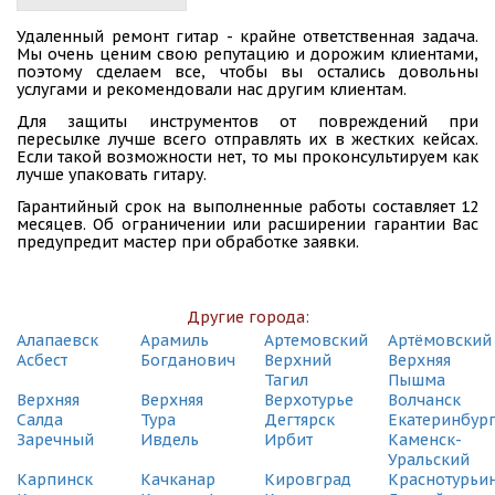
СДЭК
Удаленный ремонт гитар - крайне ответственная задача.
Екатеринбург, ул. Восточная, 19А
Мы очень ценим свою репутацию и дорожим клиентами,
(495) 128-95-59
поэтому сделаем все, чтобы вы остались довольны
услугами и рекомендовали нас другим клиентам.
СДЭК
Для защиты инструментов от повреждений при
Екатеринбург, ул. Грибоедова, 9
пересылке лучше всего отправлять их в жестких кейсах.
(495) 128-95-59
Если такой возможности нет, то мы проконсультируем как
лучше упаковать гитару.
СДЭК
Гарантийный срок на выполненные работы составляет 12
Екатеринбург, ул. Гурзуфская, 15
месяцев. Об ограничении или расширении гарантии Вас
(495) 128-95-59
предупредит мастер при обработке заявки.
СДЭК
Екатеринбург, ул. Декабристов, 16/18 Б
(495) 128-95-59
Другие города:
Алапаевск
Арамиль
Артемовский
Артёмовский
СДЭК
Асбест
Богданович
Верхний
Верхняя
Екатеринбург, ул. Донбасская, 20
Тагил
Пышма
(495) 128-95-59
Верхняя
Верхняя
Верхотурье
Волчанск
Салда
Тура
Дегтярск
Екатеринбур
СДЭК
Заречный
Ивдель
Ирбит
Каменск-
Екатеринбург, ул. Карельская, 53
Уральский
(495) 128-95-59
Карпинск
Качканар
Кировград
Краснотурьи