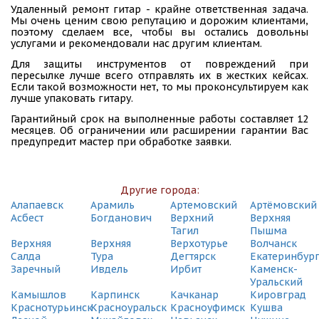
Удаленный ремонт гитар - крайне ответственная задача.
Мы очень ценим свою репутацию и дорожим клиентами,
поэтому сделаем все, чтобы вы остались довольны
услугами и рекомендовали нас другим клиентам.
Для защиты инструментов от повреждений при
пересылке лучше всего отправлять их в жестких кейсах.
Если такой возможности нет, то мы проконсультируем как
лучше упаковать гитару.
Гарантийный срок на выполненные работы составляет 12
месяцев. Об ограничении или расширении гарантии Вас
предупредит мастер при обработке заявки.
Другие города:
Алапаевск
Арамиль
Артемовский
Артёмовский
Асбест
Богданович
Верхний
Верхняя
Тагил
Пышма
Верхняя
Верхняя
Верхотурье
Волчанск
Салда
Тура
Дегтярск
Екатеринбур
Заречный
Ивдель
Ирбит
Каменск-
Уральский
Камышлов
Карпинск
Качканар
Кировград
Краснотурьинск
Красноуральск
Красноуфимск
Кушва