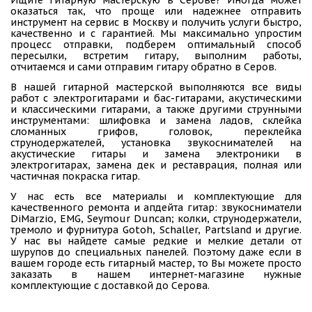
оказаться так, что проще или надежнее отправить
инструмент на сервис в Москву и получить услуги быстро,
качественно и с гарантией. Мы максимально упростим
процесс отправки, подберем оптимальный способ
пересылки, встретим гитару, выполним работы,
отчитаемся и сами отправим гитару обратно в Серов.
В нашей гитарной мастерской выполняются все виды
работ с электрогитарами и бас-гитарами, акустическими
и классическими гитарами, а также другими струнными
инструментами: шлифовка и замена ладов, склейка
сломанных грифов, головок, переклейка
струнодержателей, установка звукоснимателей на
акустические гитары и замена электроники в
электрогитарах, замена дек и реставрация, полная или
частичная покраска гитар.
У нас есть все материалы и комплектующие для
качественного ремонта и апдейта гитар: звукосниматели
DiMarzio, EMG, Seymour Duncan; колки, струнодержатели,
тремоло и фурнитура Gotoh, Schaller, Partsland и другие.
У нас вы найдете самые редкие и мелкие детали от
шурупов до специальных панелей. Поэтому даже если в
вашем городе есть гитарный мастер, то Вы можете просто
заказать в нашем интернет-магазине нужные
комплектующие с доставкой до Серова.