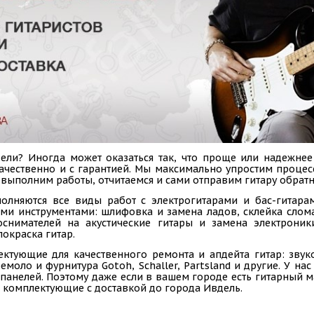
ли? Иногда может оказаться так, что проще или надежнее
 качественно и с гарантией. Мы максимально упростим проце
, выполним работы, отчитаемся и сами отправим гитару обратн
олняются все виды работ с электрогитарами и бас-гитарам
ыми инструментами: шлифовка и замена ладов, склейка слом
коснимателей на акустические гитары и замена электроник
покраска гитар.
ектующие для качественного ремонта и апдейта гитар: звук
емоло и фурнитура Gotoh, Schaller, Partsland и другие. У н
панелей. Поэтому даже если в вашем городе есть гитарный ма
 комплектующие с доставкой до города Ивдель.