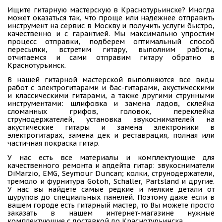
Ищите гитарную мастерскую в Краснотурьинске? Иногда
может оказаться так, что проще или надежнее отправить
инструмент на сервис в Москву и получить услуги быстро,
качественно и с гарантией. Мы максимально упростим
процесс отправки, подберем оптимальный способ
пересылки, встретим гитару, выполним работы,
отчитаемся и сами отправим гитару обратно в
Краснотурьинск.
В нашей гитарной мастерской выполняются все виды
работ с электрогитарами и бас-гитарами, акустическими
и классическими гитарами, а также другими струнными
инструментами: шлифовка и замена ладов, склейка
сломанных грифов, головок, переклейка
струнодержателей, установка звукоснимателей на
акустические гитары и замена электроники в
электрогитарах, замена дек и реставрация, полная или
частичная покраска гитар.
У нас есть все материалы и комплектующие для
качественного ремонта и апдейта гитар: звукосниматели
DiMarzio, EMG, Seymour Duncan; колки, струнодержатели,
тремоло и фурнитура Gotoh, Schaller, Partsland и другие.
У нас вы найдете самые редкие и мелкие детали от
шурупов до специальных панелей. Поэтому даже если в
вашем городе есть гитарный мастер, то Вы можете просто
заказать в нашем интернет-магазине нужные
комплектующие с доставкой до Краснотурьинска.