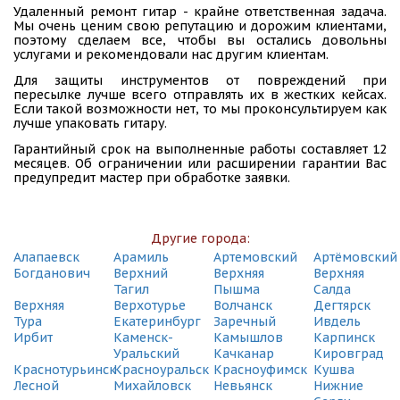
СДЭК
Удаленный ремонт гитар - крайне ответственная задача.
Екатеринбург, ул. Восточная, 19А
Мы очень ценим свою репутацию и дорожим клиентами,
(495) 128-95-59
поэтому сделаем все, чтобы вы остались довольны
услугами и рекомендовали нас другим клиентам.
СДЭК
Для защиты инструментов от повреждений при
Екатеринбург, ул. Грибоедова, 9
пересылке лучше всего отправлять их в жестких кейсах.
(495) 128-95-59
Если такой возможности нет, то мы проконсультируем как
лучше упаковать гитару.
СДЭК
Гарантийный срок на выполненные работы составляет 12
Екатеринбург, ул. Гурзуфская, 15
месяцев. Об ограничении или расширении гарантии Вас
(495) 128-95-59
предупредит мастер при обработке заявки.
СДЭК
Екатеринбург, ул. Декабристов, 16/18 Б
(495) 128-95-59
Другие города:
Алапаевск
Арамиль
Артемовский
Артёмовский
СДЭК
Богданович
Верхний
Верхняя
Верхняя
Екатеринбург, ул. Донбасская, 20
Тагил
Пышма
Салда
(495) 128-95-59
Верхняя
Верхотурье
Волчанск
Дегтярск
Тура
Екатеринбург
Заречный
Ивдель
СДЭК
Ирбит
Каменск-
Камышлов
Карпинск
Екатеринбург, ул. Карельская, 53
Уральский
Качканар
Кировград
(495) 128-95-59
Краснотурьинск
Красноуральск
Красноуфимск
Кушва
Лесной
Михайловск
Невьянск
Нижние