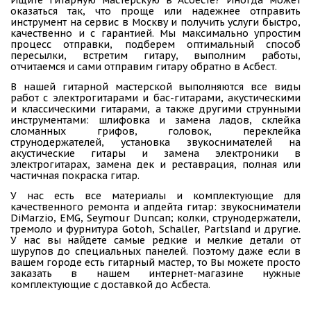
оказаться так, что проще или надежнее отправить
инструмент на сервис в Москву и получить услуги быстро,
качественно и с гарантией. Мы максимально упростим
процесс отправки, подберем оптимальный способ
пересылки, встретим гитару, выполним работы,
отчитаемся и сами отправим гитару обратно в Асбест.
В нашей гитарной мастерской выполняются все виды
работ с электрогитарами и бас-гитарами, акустическими
и классическими гитарами, а также другими струнными
инструментами: шлифовка и замена ладов, склейка
сломанных грифов, головок, переклейка
струнодержателей, установка звукоснимателей на
акустические гитары и замена электроники в
электрогитарах, замена дек и реставрация, полная или
частичная покраска гитар.
У нас есть все материалы и комплектующие для
качественного ремонта и апдейта гитар: звукосниматели
DiMarzio, EMG, Seymour Duncan; колки, струнодержатели,
тремоло и фурнитура Gotoh, Schaller, Partsland и другие.
У нас вы найдете самые редкие и мелкие детали от
шурупов до специальных панелей. Поэтому даже если в
вашем городе есть гитарный мастер, то Вы можете просто
заказать в нашем интернет-магазине нужные
комплектующие с доставкой до Асбеста.