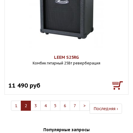
LEEM S25RG
Комбик гитарный 25Вт реверберация
11 490 руб
1
2
3
4
5
6
7
>
Последняя ›
Популярные запросы