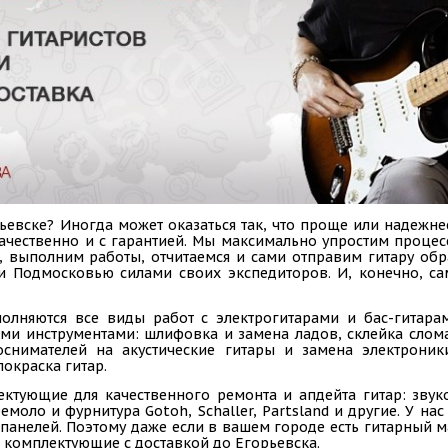
евске? Иногда может оказаться так, что проще или надежне
 качественно и с гарантией. Мы максимально упростим проце
у, выполним работы, отчитаемся и сами отправим гитару об
 и Подмосковью силами своих экспедиторов. И, конечно, с
олняются все виды работ с электрогитарами и бас-гитарам
ыми инструментами: шлифовка и замена ладов, склейка слом
коснимателей на акустические гитары и замена электроник
покраска гитар.
ектующие для качественного ремонта и апдейта гитар: звук
емоло и фурнитура Gotoh, Schaller, Partsland и другие. У н
панелей. Поэтому даже если в вашем городе есть гитарный ма
 комплектующие с доставкой до Егорьевска.