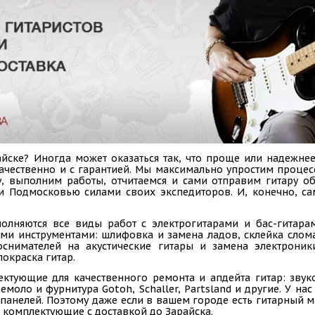
йске? Иногда может оказаться так, что проще или надежнее
 качественно и с гарантией. Мы максимально упростим проце
у, выполним работы, отчитаемся и сами отправим гитару 
 и Подмосковью силами своих экспедиторов. И, конечно, с
олняются все виды работ с электрогитарами и бас-гитарам
ыми инструментами: шлифовка и замена ладов, склейка слом
коснимателей на акустические гитары и замена электроник
покраска гитар.
ектующие для качественного ремонта и апдейта гитар: звук
емоло и фурнитура Gotoh, Schaller, Partsland и другие. У н
панелей. Поэтому даже если в вашем городе есть гитарный ма
 комплектующие с доставкой до Зарайска.