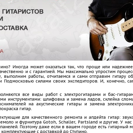
ино? Иногда может оказаться так, что проще или надежнее
 качественно и с гарантией. Мы максимально упростим проце
у, выполним работы, отчитаемся и сами отправим гитару 
 и Подмосковью силами своих экспедиторов. И, конечно, с
олняются все виды работ с электрогитарами и бас-гитарам
ыми инструментами: шлифовка и замена ладов, склейка слом
коснимателей на акустические гитары и замена электроник
покраска гитар.
ектующие для качественного ремонта и апдейта гитар: звук
емоло и фурнитура Gotoh, Schaller, Partsland и другие. У н
панелей. Поэтому даже если в вашем городе есть гитарный ма
 комплектующие с доставкой до Ступино.