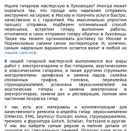
Ищите гитарную мастерскую в Луховицах? Иногда может
оказаться так, что проще или надежнее отправить
инструмент на сервис в Москву и получить услуги быстро,
качественно и с гарантией. Мы максимально упростим
процесс отправки, подберем оптимальный способ
пересылки, встретим гитару, выполним работы,
отчитаемся и сами отправим гитару обратно в Луховицы.
Также мы можем организовать доставку по Москве и
Подмосковью силами своих экспедиторов. И, конечно,
самым надежным вариантом остается визит в любой из
наших салонов
.
В нашей гитарной мастерской выполняются все виды
работ с электрогитарами и бас-гитарами, акустическими
и классическими гитарами, а также другими струнными
инструментами: шлифовка и замена ладов, склейка
сломанных грифов, головок, переклейка
струнодержателей, установка звукоснимателей на
акустические гитары и замена электроники в
электрогитарах, замена дек и реставрация, полная или
частичная покраска гитар.
У нас есть все материалы и комплектующие для
качественного ремонта и апдейта гитар: звукосниматели
DiMarzio, EMG, Seymour Duncan; колки, струнодержатели,
тремоло и фурнитура Gotoh, Schaller, Partsland и другие.
У нас вы найдете самые редкие и мелкие детали от
шурупов до специальных панелей. Поэтому даже если в