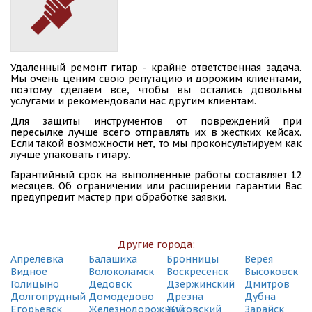
СДЭК
Зеленоград, пл. Крюковская, 1А
(495) 128-95-59
СДЭК
Удаленный ремонт гитар - крайне ответственная задача.
Мытищи, ул. Советская, 1А
Мы очень ценим свою репутацию и дорожим клиентами,
(495) 128-95-59
поэтому сделаем все, чтобы вы остались довольны
услугами и рекомендовали нас другим клиентам.
СДЭК
Для защиты инструментов от повреждений при
Зеленоград, Площадь Юности, 3
пересылке лучше всего отправлять их в жестких кейсах.
(495) 128-95-59
Если такой возможности нет, то мы проконсультируем как
лучше упаковать гитару.
СДЭК
Гарантийный срок на выполненные работы составляет 12
Мытищи, ул. Трудовая, 22
месяцев. Об ограничении или расширении гарантии Вас
(495) 128-95-59
предупредит мастер при обработке заявки.
СДЭК
Зеленоград, пр-т Панфиловский , корп.1215
(495) 128-95-59
Другие города:
Апрелевка
Балашиха
Бронницы
Верея
СДЭК
Видное
Волоколамск
Воскресенск
Высоковск
Мытищи, Шараповский пр., стр. 7
Голицыно
Дедовск
Дзержинский
Дмитров
(495) 128-95-59
Долгопрудный
Домодедово
Дрезна
Дубна
Егорьевск
Железнодорожный
Жуковский
Зарайск