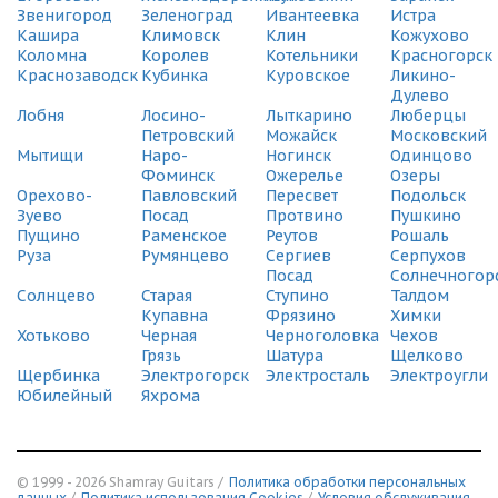
СДЭК
Звенигород
Зеленоград
Ивантеевка
Истра
Зеленоград, Савелкинский проезд, 12
Кашира
Климовск
Клин
Кожухово
(495) 128-95-59
Коломна
Королев
Котельники
Красногорск
Краснозаводск
Кубинка
Куровское
Ликино-
Дулево
СДЭК
Лобня
Лосино-
Лыткарино
Люберцы
ВНИИССОК, Одинцовский р-н, ул. Рябиновая, 5
Петровский
Можайск
Московский
(495) 128-95-59
Мытищи
Наро-
Ногинск
Одинцово
Фоминск
Ожерелье
Озеры
СДЭК
Орехово-
Павловский
Пересвет
Подольск
Старая Купавна, ул. Кирова, 19
Зуево
Посад
Протвино
Пушкино
(495) 128-95-59
Пущино
Раменское
Реутов
Рошаль
Руза
Румянцево
Сергиев
Серпухов
СДЭК
Посад
Солнечногор
Химки Новые, Панфилова, 4
Солнцево
Старая
Ступино
Талдом
(495) 128-95-59
Купавна
Фрязино
Химки
Хотьково
Черная
Черноголовка
Чехов
СДЭК
Грязь
Шатура
Щелково
Орехово-Зуево, 1-й проезд Дзержинского, д.32
Щербинка
Электрогорск
Электросталь
Электроугли
(495) 128-95-59
Юбилейный
Яхрома
СДЭК
Химки, Вашутинское Шоссе, 4д
(495) 128-95-59
© 1999 - 2026 Shamray Guitars /
Политика обработки персональных
данных
/
Политика использования Сookies
/
Условия обслуживания