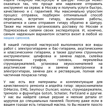
оказаться так, что проще или надежнее отправить
инструмент на сервис в Москву и получить услуги быстро,
качественно и с гарантией. Мы максимально упростим
процесс отправки, подберем оптимальный способ
пересылки, встретим гитару, выполним работы,
отчитаемся и сами отправим гитару обратно в Шатуру.
Также мы можем организовать доставку по Москве и
Подмосковью силами своих экспедиторов. И, конечно,
самым надежным вариантом остается визит в любой из
наших салонов
.
В нашей гитарной мастерской выполняются все виды
работ с электрогитарами и бас-гитарами, акустическими
и классическими гитарами, а также другими струнными
инструментами: шлифовка и замена ладов, склейка
сломанных грифов, головок, переклейка
струнодержателей, установка звукоснимателей на
акустические гитары и замена электроники в
электрогитарах, замена дек и реставрация, полная или
частичная покраска гитар.
У нас есть все материалы и комплектующие для
качественного ремонта и апдейта гитар: звукосниматели
DiMarzio, EMG, Seymour Duncan; колки, струнодержатели,
тремоло и фурнитура Gotoh, Schaller, Partsland и другие.
У нас вы найдете самые редкие и мелкие детали от
шурупов до специальных панелей. Поэтому даже если в
вашем городе есть гитарный мастер, то Вы можете просто