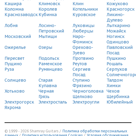
Зеленоград, Савелкинский проезд, 12
Кашира
Климовск
Клин
Кожухово
(495) 128-95-59
Коломна
Королев
Котельники
Красногорск
Краснозаводск
Кубинка
Куровское
Ликино-
Дулево
СДЭК
Лобня
Лосино-
Луховицы
Лыткарино
ВНИИССОК, Одинцовский р-н, ул. Рябиновая, 5
Петровский
Люберцы
Можайск
(495) 128-95-59
Московский
Мытищи
Наро-
Ногинск
Фоминск
Одинцово
СДЭК
Ожерелье
Озеры
Орехово-
Павловский
Старая Купавна, ул. Кирова, 19
Зуево
Посад
(495) 128-95-59
Пересвет
Подольск
Протвино
Пушкино
Пущино
Раменское
Реутов
Рошаль
СДЭК
Руза
Румянцево
Сергиев
Серпухов
Химки Новые, Панфилова, 4
Посад
Солнечногор
(495) 128-95-59
Солнцево
Старая
Ступино
Талдом
Купавна
Фрязино
Химки
СДЭК
Хотьково
Черная
Черноголовка
Чехов
Орехово-Зуево, 1-й проезд Дзержинского, д.32
Грязь
Щелково
Щербинка
(495) 128-95-59
Электрогорск
Электросталь
Электроугли
Юбилейный
Яхрома
СДЭК
Химки, Вашутинское Шоссе, 4д
(495) 128-95-59
© 1999 - 2026 Shamray Guitars /
Политика обработки персональных
СДЭК
данных
/
Политика использования Сookies
/
Условия обслуживания