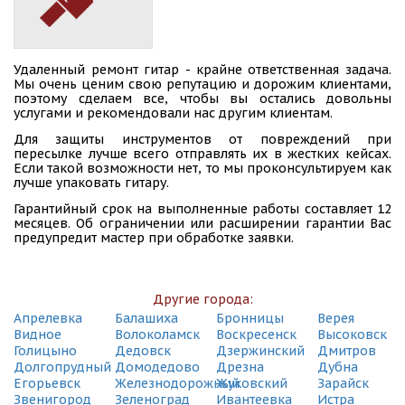
Зеленоград, пл. Крюковская, 1А
(495) 128-95-59
СДЭК
Удаленный ремонт гитар - крайне ответственная задача.
Мытищи, ул. Советская, 1А
Мы очень ценим свою репутацию и дорожим клиентами,
(495) 128-95-59
поэтому сделаем все, чтобы вы остались довольны
услугами и рекомендовали нас другим клиентам.
СДЭК
Для защиты инструментов от повреждений при
Зеленоград, Площадь Юности, 3
пересылке лучше всего отправлять их в жестких кейсах.
(495) 128-95-59
Если такой возможности нет, то мы проконсультируем как
лучше упаковать гитару.
СДЭК
Гарантийный срок на выполненные работы составляет 12
Мытищи, ул. Трудовая, 22
месяцев. Об ограничении или расширении гарантии Вас
(495) 128-95-59
предупредит мастер при обработке заявки.
СДЭК
Зеленоград, пр-т Панфиловский , корп.1215
(495) 128-95-59
Другие города:
Апрелевка
Балашиха
Бронницы
Верея
СДЭК
Видное
Волоколамск
Воскресенск
Высоковск
Мытищи, Шараповский пр., стр. 7
Голицыно
Дедовск
Дзержинский
Дмитров
(495) 128-95-59
Долгопрудный
Домодедово
Дрезна
Дубна
Егорьевск
Железнодорожный
Жуковский
Зарайск
СДЭК
Звенигород
Зеленоград
Ивантеевка
Истра