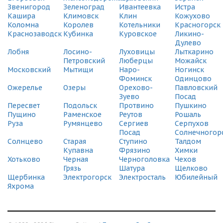
СДЭК
Звенигород
Зеленоград
Ивантеевка
Истра
Зеленоград, Савелкинский проезд, 12
Кашира
Климовск
Клин
Кожухово
(495) 128-95-59
Коломна
Королев
Котельники
Красногорск
Краснозаводск
Кубинка
Куровское
Ликино-
Дулево
СДЭК
Лобня
Лосино-
Луховицы
Лыткарино
ВНИИССОК, Одинцовский р-н, ул. Рябиновая, 5
Петровский
Люберцы
Можайск
(495) 128-95-59
Московский
Мытищи
Наро-
Ногинск
Фоминск
Одинцово
СДЭК
Ожерелье
Озеры
Орехово-
Павловский
Старая Купавна, ул. Кирова, 19
Зуево
Посад
(495) 128-95-59
Пересвет
Подольск
Протвино
Пушкино
Пущино
Раменское
Реутов
Рошаль
СДЭК
Руза
Румянцево
Сергиев
Серпухов
Химки Новые, Панфилова, 4
Посад
Солнечногор
(495) 128-95-59
Солнцево
Старая
Ступино
Талдом
Купавна
Фрязино
Химки
СДЭК
Хотьково
Черная
Черноголовка
Чехов
Орехово-Зуево, 1-й проезд Дзержинского, д.32
Грязь
Шатура
Щелково
(495) 128-95-59
Щербинка
Электрогорск
Электросталь
Юбилейный
Яхрома
СДЭК
Химки, Вашутинское Шоссе, 4д
(495) 128-95-59