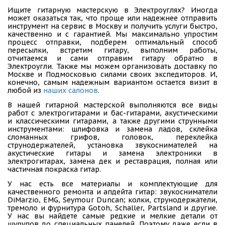
Ищите гитарную мастерскую в Электроуглях? Иногда
может оказаться так, что проще или надежнее отправить
инструмент на сервис в Москву и получить услуги быстро,
качественно и с гарантией. Мы максимально упростим
процесс отправки, подберем оптимальный способ
пересылки, встретим гитару, выполним работы,
отчитаемся и сами отправим гитару обратно в
Электроугли. Также мы можем организовать доставку по
Москве и Подмосковью силами своих экспедиторов. И,
конечно, самым надежным вариантом остается визит в
любой из
наших салонов
.
В нашей гитарной мастерской выполняются все виды
работ с электрогитарами и бас-гитарами, акустическими
и классическими гитарами, а также другими струнными
инструментами: шлифовка и замена ладов, склейка
сломанных грифов, головок, переклейка
струнодержателей, установка звукоснимателей на
акустические гитары и замена электроники в
электрогитарах, замена дек и реставрация, полная или
частичная покраска гитар.
У нас есть все материалы и комплектующие для
качественного ремонта и апдейта гитар: звукосниматели
DiMarzio, EMG, Seymour Duncan; колки, струнодержатели,
тремоло и фурнитура Gotoh, Schaller, Partsland и другие.
У нас вы найдете самые редкие и мелкие детали от
шурупов до специальных панелей. Поэтому даже если в