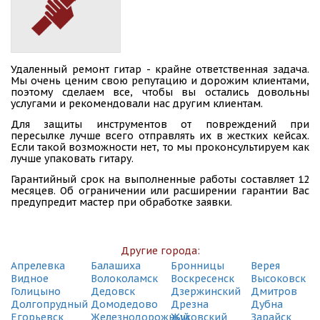
СДЭК
Зеленоград, пл. Крюковская, 1А
(495) 128-95-59
СДЭК
Удаленный ремонт гитар - крайне ответственная задача.
Мытищи, ул. Советская, 1А
Мы очень ценим свою репутацию и дорожим клиентами,
(495) 128-95-59
поэтому сделаем все, чтобы вы остались довольны
услугами и рекомендовали нас другим клиентам.
СДЭК
Для защиты инструментов от повреждений при
Зеленоград, Площадь Юности, 3
пересылке лучше всего отправлять их в жестких кейсах.
(495) 128-95-59
Если такой возможности нет, то мы проконсультируем как
лучше упаковать гитару.
СДЭК
Гарантийный срок на выполненные работы составляет 12
Мытищи, ул. Трудовая, 22
месяцев. Об ограничении или расширении гарантии Вас
(495) 128-95-59
предупредит мастер при обработке заявки.
СДЭК
Зеленоград, пр-т Панфиловский , корп.1215
(495) 128-95-59
Другие города:
Апрелевка
Балашиха
Бронницы
Верея
СДЭК
Видное
Волоколамск
Воскресенск
Высоковск
Мытищи, Шараповский пр., стр. 7
Голицыно
Дедовск
Дзержинский
Дмитров
(495) 128-95-59
Долгопрудный
Домодедово
Дрезна
Дубна
Егорьевск
Железнодорожный
Жуковский
Зарайск