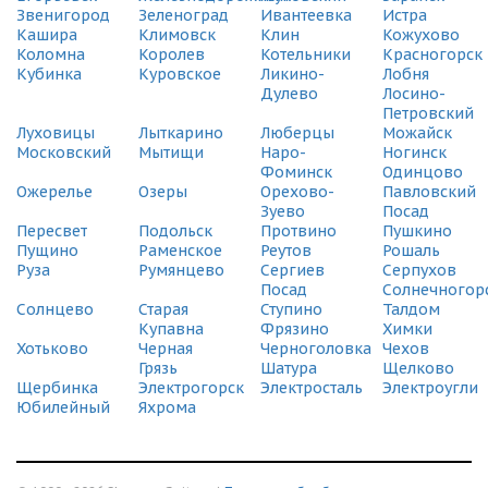
СДЭК
Звенигород
Зеленоград
Ивантеевка
Истра
Зеленоград, Савелкинский проезд, 12
Кашира
Климовск
Клин
Кожухово
(495) 128-95-59
Коломна
Королев
Котельники
Красногорск
Кубинка
Куровское
Ликино-
Лобня
Дулево
Лосино-
СДЭК
Петровский
ВНИИССОК, Одинцовский р-н, ул. Рябиновая, 5
Луховицы
Лыткарино
Люберцы
Можайск
(495) 128-95-59
Московский
Мытищи
Наро-
Ногинск
Фоминск
Одинцово
СДЭК
Ожерелье
Озеры
Орехово-
Павловский
Старая Купавна, ул. Кирова, 19
Зуево
Посад
(495) 128-95-59
Пересвет
Подольск
Протвино
Пушкино
Пущино
Раменское
Реутов
Рошаль
СДЭК
Руза
Румянцево
Сергиев
Серпухов
Химки Новые, Панфилова, 4
Посад
Солнечногор
(495) 128-95-59
Солнцево
Старая
Ступино
Талдом
Купавна
Фрязино
Химки
СДЭК
Хотьково
Черная
Черноголовка
Чехов
Орехово-Зуево, 1-й проезд Дзержинского, д.32
Грязь
Шатура
Щелково
(495) 128-95-59
Щербинка
Электрогорск
Электросталь
Электроугли
Юбилейный
Яхрома
СДЭК
Химки, Вашутинское Шоссе, 4д
(495) 128-95-59