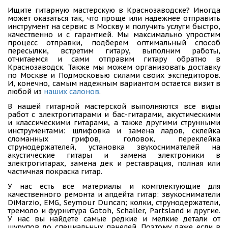
Ищите гитарную мастерскую в Краснозаводске? Иногда
может оказаться так, что проще или надежнее отправить
инструмент на сервис в Москву и получить услуги быстро,
качественно и с гарантией. Мы максимально упростим
процесс отправки, подберем оптимальный способ
пересылки, встретим гитару, выполним работы,
отчитаемся и сами отправим гитару обратно в
Краснозаводск. Также мы можем организовать доставку
по Москве и Подмосковью силами своих экспедиторов.
И, конечно, самым надежным вариантом остается визит в
любой из
наших салонов
.
В нашей гитарной мастерской выполняются все виды
работ с электрогитарами и бас-гитарами, акустическими
и классическими гитарами, а также другими струнными
инструментами: шлифовка и замена ладов, склейка
сломанных грифов, головок, переклейка
струнодержателей, установка звукоснимателей на
акустические гитары и замена электроники в
электрогитарах, замена дек и реставрация, полная или
частичная покраска гитар.
У нас есть все материалы и комплектующие для
качественного ремонта и апдейта гитар: звукосниматели
DiMarzio, EMG, Seymour Duncan; колки, струнодержатели,
тремоло и фурнитура Gotoh, Schaller, Partsland и другие.
У нас вы найдете самые редкие и мелкие детали от
шурупов до специальных панелей. Поэтому даже если в