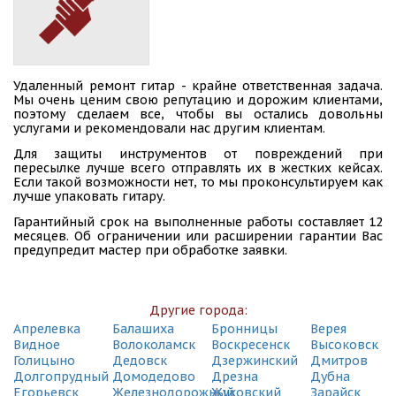
СДЭК
Зеленоград, пл. Крюковская, 1А
(495) 128-95-59
СДЭК
Удаленный ремонт гитар - крайне ответственная задача.
Мытищи, ул. Советская, 1А
Мы очень ценим свою репутацию и дорожим клиентами,
(495) 128-95-59
поэтому сделаем все, чтобы вы остались довольны
услугами и рекомендовали нас другим клиентам.
СДЭК
Для защиты инструментов от повреждений при
Зеленоград, Площадь Юности, 3
пересылке лучше всего отправлять их в жестких кейсах.
(495) 128-95-59
Если такой возможности нет, то мы проконсультируем как
лучше упаковать гитару.
СДЭК
Гарантийный срок на выполненные работы составляет 12
Мытищи, ул. Трудовая, 22
месяцев. Об ограничении или расширении гарантии Вас
(495) 128-95-59
предупредит мастер при обработке заявки.
СДЭК
Зеленоград, пр-т Панфиловский , корп.1215
(495) 128-95-59
Другие города:
Апрелевка
Балашиха
Бронницы
Верея
СДЭК
Видное
Волоколамск
Воскресенск
Высоковск
Мытищи, Шараповский пр., стр. 7
Голицыно
Дедовск
Дзержинский
Дмитров
(495) 128-95-59
Долгопрудный
Домодедово
Дрезна
Дубна
Егорьевск
Железнодорожный
Жуковский
Зарайск