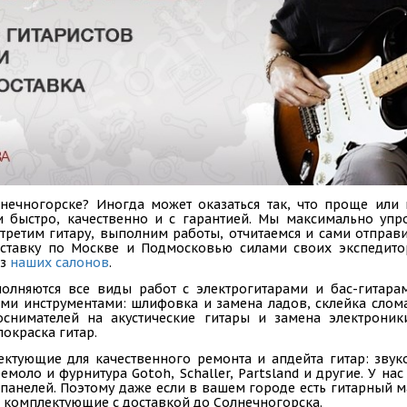
нечногорске? Иногда может оказаться так, что проще или 
и быстро, качественно и с гарантией. Мы максимально уп
третим гитару, выполним работы, отчитаемся и сами отправи
ставку по Москве и Подмосковью силами своих экспедито
из
наших салонов
.
олняются все виды работ с электрогитарами и бас-гитарам
ыми инструментами: шлифовка и замена ладов, склейка слом
коснимателей на акустические гитары и замена электроник
покраска гитар.
ектующие для качественного ремонта и апдейта гитар: звук
емоло и фурнитура Gotoh, Schaller, Partsland и другие. У н
панелей. Поэтому даже если в вашем городе есть гитарный ма
 комплектующие с доставкой до Солнечногорска.