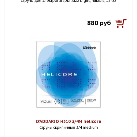
Струны для электрогитары, Jazz Light, никель, 12-52
880 руб
D'ADDARIO H310 3/4M helicore
Струны скрипичные 3/4 medium