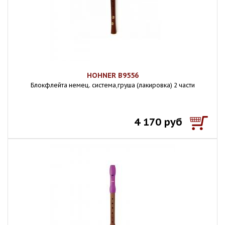
HOHNER B9556
Блокфлейта немец. система,груша (лакировка) 2 части
4 170 руб