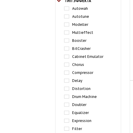
ТИП ЭФФЕКТА
Autowah
Autotune
Modeller
Multieffect
Booster
BitCrasher
Cabinet Emulator
Chorus
Compressor
Delay
Distortion
Drum Machine
Doubler
Equalizer
Expression
Filter