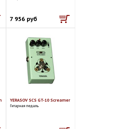
7 956 руб
n
YERASOV SCS GT-10 Sсreamer
Гитарная педаль