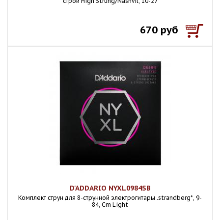
строй High Strung/Nashvil, 10-27
670 руб
D'ADDARIO NYXL0984SB
Комплект струн для 8-струнной электрогитары .strandberg*, 9-
84, Cm Light