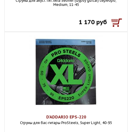
Струны для акуст. гит.типа Selmer (Gypsy guitar) серебро,
Medium, 11-45
1 170 руб
D'ADDARIO EPS-220
Струны для бас-гитары ProSteels, Super Light, 40-95