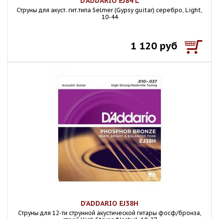
D'ADDARIO EJ84 L
Струны для акуст. гит.типа Selmer (Gypsy guitar) серебро, Light,
10-44
1 120 руб
D'ADDARIO EJ38H
Струны для 12-ти струнной акустической гитары фосф/бронза,